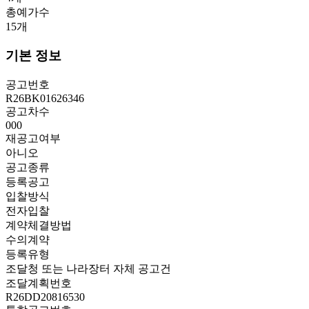
총예가수
15
개
기본 정보
공고번호
R26BK01626346
공고차수
000
재공고여부
아니오
공고종류
등록공고
입찰방식
전자입찰
계약체결방법
수의계약
등록유형
조달청 또는 나라장터 자체 공고건
조달계획번호
R26DD20816530