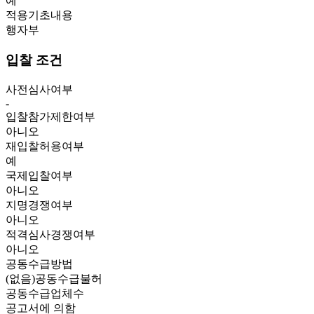
예
적용기초내용
행자부
입찰 조건
사전심사여부
-
입찰참가제한여부
아니오
재입찰허용여부
예
국제입찰여부
아니오
지명경쟁여부
아니오
적격심사경쟁여부
아니오
공동수급방법
(없음)공동수급불허
공동수급업체수
공고서에 의함