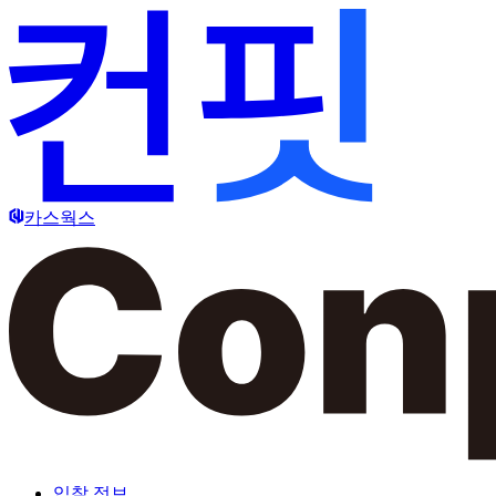
카스웍스
입찰 정보