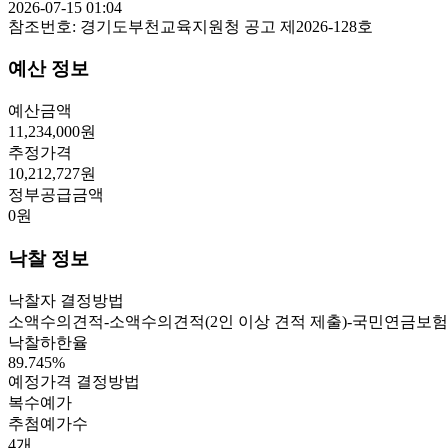
2026-07-15 01:04
참조번호:
경기도부천교육지원청 공고 제2026-128호
예산 정보
예산금액
11,234,000
원
추정가격
10,212,727
원
정부공급금액
0
원
낙찰 정보
낙찰자 결정방법
소액수의견적-소액수의견적(2인 이상 견적 제출)-국민연금보험
낙찰하한율
89.745
%
예정가격 결정방법
복수예가
추첨예가수
4
개