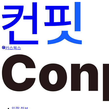
카스웍스
입찰 정보