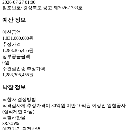
2026-07-27 01:00
참조번호:
경상북도 공고 제2026-1333호
예산 정보
예산금액
1,831,000,000
원
추정가격
1,288,305,455
원
정부공급금액
0
원
주건설업종 추정가격
1,288,305,455
원
낙찰 정보
낙찰자 결정방법
적격심사제-추정가격이 30억원 미만 10억원 이상인 입찰공사
(실적제한 아님)
낙찰하한율
88.745
%
예정가격 결정방법