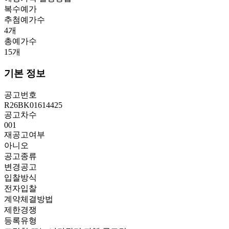
복수예가
추첨예가수
4
개
총예가수
15
개
기본 정보
공고번호
R26BK01614425
공고차수
001
재공고여부
아니오
공고종류
변경공고
입찰방식
전자입찰
계약체결방법
제한경쟁
등록유형