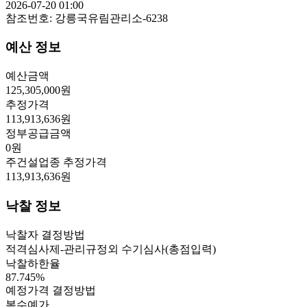
2026-07-20 01:00
참조번호:
강릉국유림관리소-6238
예산 정보
예산금액
125,305,000
원
추정가격
113,913,636
원
정부공급금액
0
원
주건설업종 추정가격
113,913,636
원
낙찰 정보
낙찰자 결정방법
적격심사제-관리규정외 수기심사(총점입력)
낙찰하한율
87.745
%
예정가격 결정방법
복수예가