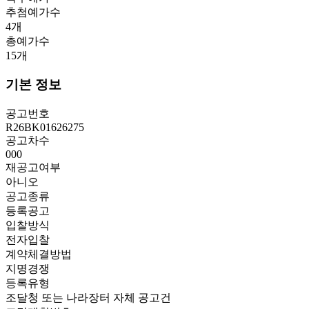
추첨예가수
4
개
총예가수
15
개
기본 정보
공고번호
R26BK01626275
공고차수
000
재공고여부
아니오
공고종류
등록공고
입찰방식
전자입찰
계약체결방법
지명경쟁
등록유형
조달청 또는 나라장터 자체 공고건