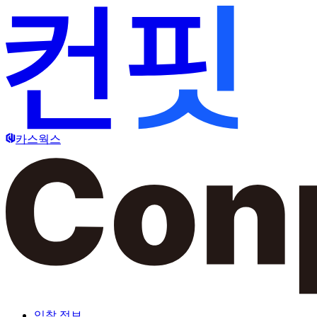
카스웍스
입찰 정보