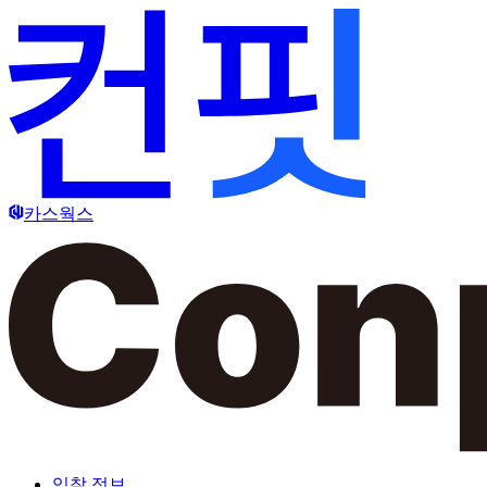
카스웍스
입찰 정보