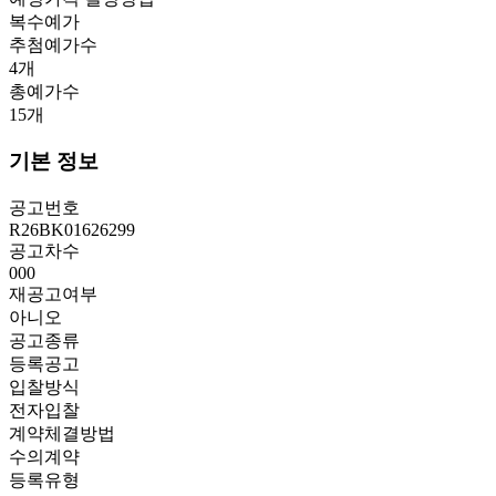
복수예가
추첨예가수
4
개
총예가수
15
개
기본 정보
공고번호
R26BK01626299
공고차수
000
재공고여부
아니오
공고종류
등록공고
입찰방식
전자입찰
계약체결방법
수의계약
등록유형