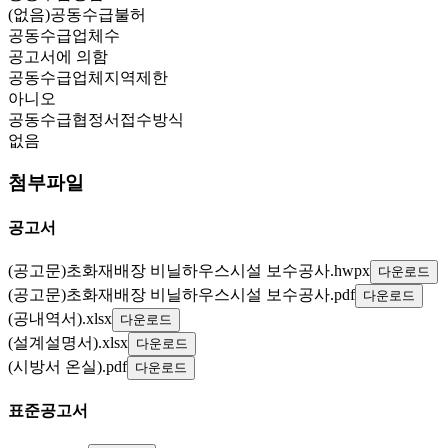
(없음)공동수급불허
공동수급업체수
공고서에 의함
공동수급업체지역제한
아니오
공동수급협정서접수방식
없음
첨부파일
공고서
(공고문)초화재배장 비닐하우스시설 보수공사.hwpx
다운로드
(공고문)초화재배장 비닐하우스시설 보수공사.pdf
다운로드
(공내역서).xlsx
다운로드
(설계설명서).xlsx
다운로드
(시방서 온실).pdf
다운로드
표준공고서