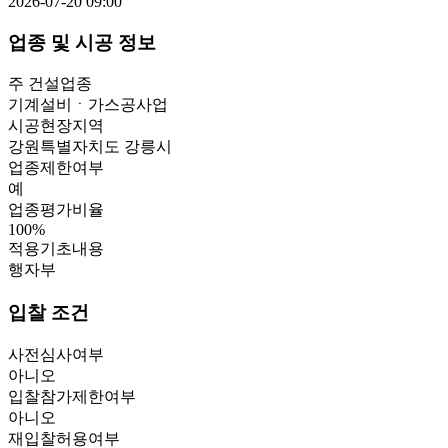
2026-07-20 09:00
업종 및 시공 정보
주 건설업종
기계설비ㆍ가스공사업
시공현장지역
강원특별자치도 강릉시
업종제한여부
예
업종평가비율
100
%
적용기초내용
행자부
입찰 조건
사전심사여부
아니오
입찰참가제한여부
아니오
재입찰허용여부