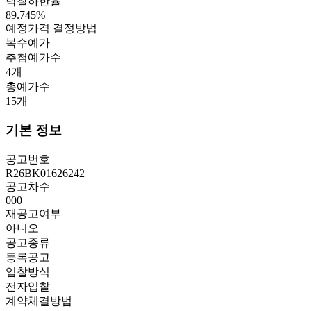
낙찰하한율
89.745
%
예정가격 결정방법
복수예가
추첨예가수
4
개
총예가수
15
개
기본 정보
공고번호
R26BK01626242
공고차수
000
재공고여부
아니오
공고종류
등록공고
입찰방식
전자입찰
계약체결방법