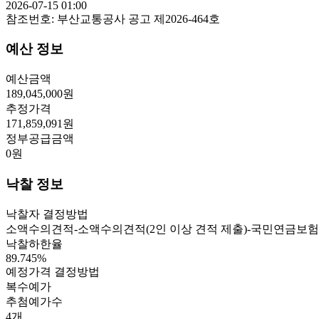
2026-07-15 01:00
참조번호:
부산교통공사 공고 제2026-464호
예산 정보
예산금액
189,045,000
원
추정가격
171,859,091
원
정부공급금액
0
원
낙찰 정보
낙찰자 결정방법
소액수의견적-소액수의견적(2인 이상 견적 제출)-국민연금보험
낙찰하한율
89.745
%
예정가격 결정방법
복수예가
추첨예가수
4
개