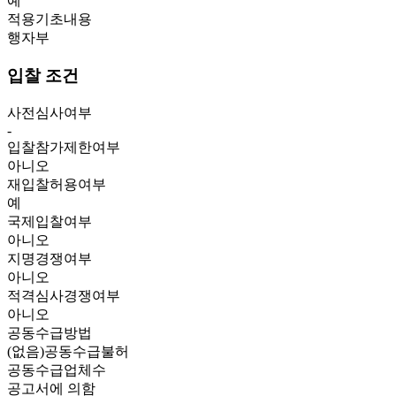
예
적용기초내용
행자부
입찰 조건
사전심사여부
-
입찰참가제한여부
아니오
재입찰허용여부
예
국제입찰여부
아니오
지명경쟁여부
아니오
적격심사경쟁여부
아니오
공동수급방법
(없음)공동수급불허
공동수급업체수
공고서에 의함