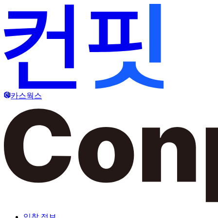
카스웍스
입찰 정보