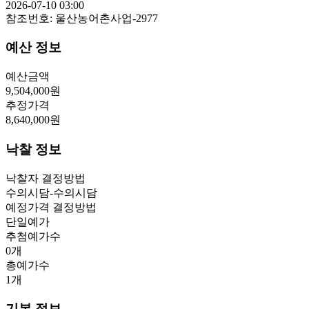
2026-07-10 03:00
참조번호:
울산농어촌사업-2977
예산 정보
예산금액
9,504,000
원
추정가격
8,640,000
원
낙찰 정보
낙찰자 결정방법
수의시담-수의시담
예정가격 결정방법
단일예가
추첨예가수
0
개
총예가수
1
개
기본 정보