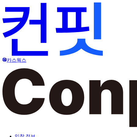
카스웍스
입찰 정보