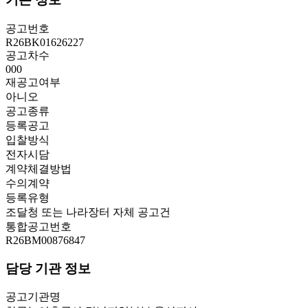
공고번호
R26BK01626227
공고차수
000
재공고여부
아니오
공고종류
등록공고
입찰방식
전자시담
계약체결방법
수의계약
등록유형
조달청 또는 나라장터 자체 공고건
통합공고번호
R26BM00876847
담당 기관 정보
공고기관명