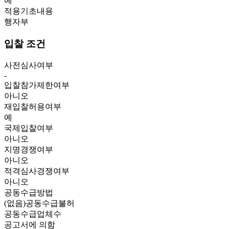
예
적용기초내용
행자부
입찰 조건
사전심사여부
-
입찰참가제한여부
아니오
재입찰허용여부
예
국제입찰여부
아니오
지명경쟁여부
아니오
적격심사경쟁여부
아니오
공동수급방법
(없음)공동수급불허
공동수급업체수
공고서에 의함