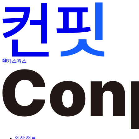
카스웍스
입찰 정보