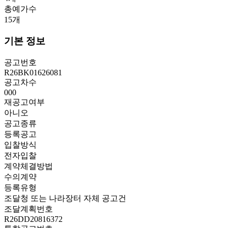
총예가수
15
개
기본 정보
공고번호
R26BK01626081
공고차수
000
재공고여부
아니오
공고종류
등록공고
입찰방식
전자입찰
계약체결방법
수의계약
등록유형
조달청 또는 나라장터 자체 공고건
조달계획번호
R26DD20816372