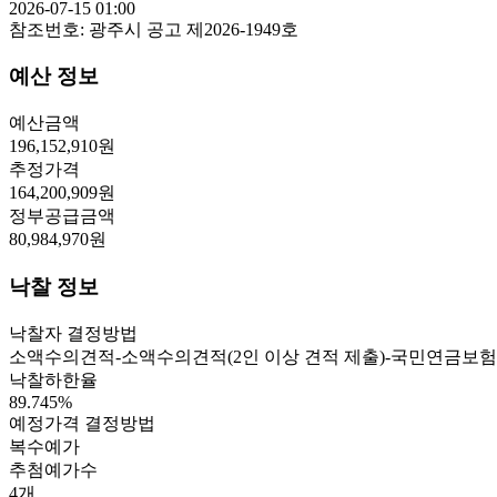
2026-07-15 01:00
참조번호:
광주시 공고 제2026-1949호
예산 정보
예산금액
196,152,910
원
추정가격
164,200,909
원
정부공급금액
80,984,970
원
낙찰 정보
낙찰자 결정방법
소액수의견적-소액수의견적(2인 이상 견적 제출)-국민연금보험
낙찰하한율
89.745
%
예정가격 결정방법
복수예가
추첨예가수
4
개