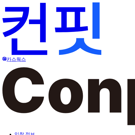
카스웍스
입찰 정보