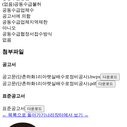
(없음)공동수급불허
공동수급업체수
공고서에 의함
공동수급업체지역제한
아니오
공동수급협정서접수방식
없음
첨부파일
공고서
공고문(단촌하화1리아랫실배수로정비공사).hwpx
다운로드
공고문(단촌하화1리아랫실배수로정비공사).pdf
다운로드
표준공고서
표준공고서
다운로드
← 목록으로 돌아가기
나라장터에서 보기 →