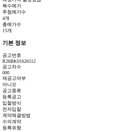
복수예가
추첨예가수
4
개
총예가수
15
개
기본 정보
공고번호
R26BK01626112
공고차수
000
재공고여부
아니오
공고종류
등록공고
입찰방식
전자입찰
계약체결방법
수의계약
등록유형