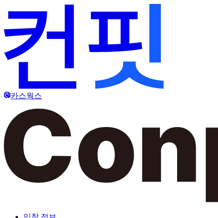
카스웍스
입찰 정보