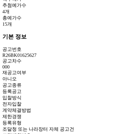
추첨예가수
4
개
총예가수
15
개
기본 정보
공고번호
R26BK01625627
공고차수
000
재공고여부
아니오
공고종류
등록공고
입찰방식
전자입찰
계약체결방법
제한경쟁
등록유형
조달청 또는 나라장터 자체 공고건