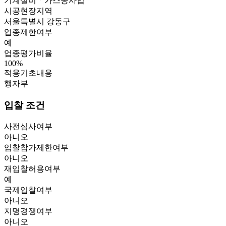
기계설비ㆍ가스공사업
시공현장지역
서울특별시 강동구
업종제한여부
예
업종평가비율
100
%
적용기초내용
행자부
입찰 조건
사전심사여부
아니오
입찰참가제한여부
아니오
재입찰허용여부
예
국제입찰여부
아니오
지명경쟁여부
아니오