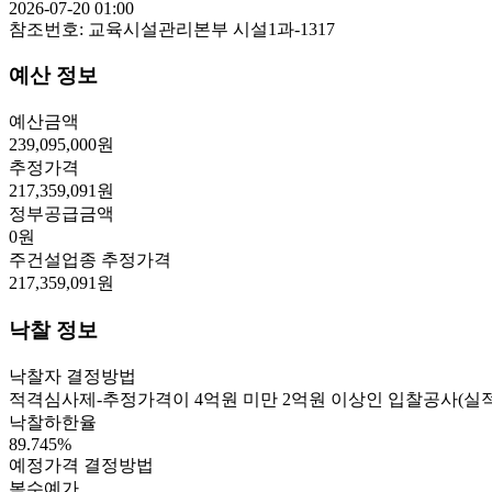
2026-07-20 01:00
참조번호:
교육시설관리본부 시설1과-1317
예산 정보
예산금액
239,095,000
원
추정가격
217,359,091
원
정부공급금액
0
원
주건설업종 추정가격
217,359,091
원
낙찰 정보
낙찰자 결정방법
적격심사제-추정가격이 4억원 미만 2억원 이상인 입찰공사(실적
낙찰하한율
89.745
%
예정가격 결정방법
복수예가