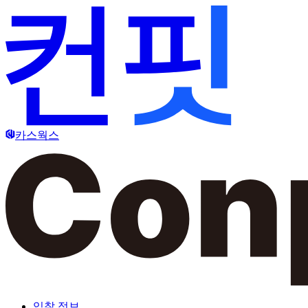
카스웍스
입찰 정보