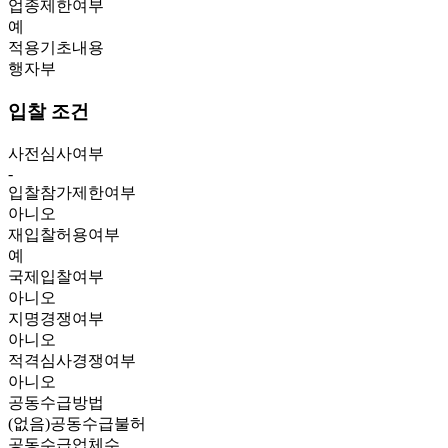
업종제한여부
예
적용기초내용
행자부
입찰 조건
사전심사여부
-
입찰참가제한여부
아니오
재입찰허용여부
예
국제입찰여부
아니오
지명경쟁여부
아니오
적격심사경쟁여부
아니오
공동수급방법
(없음)공동수급불허
공동수급업체수