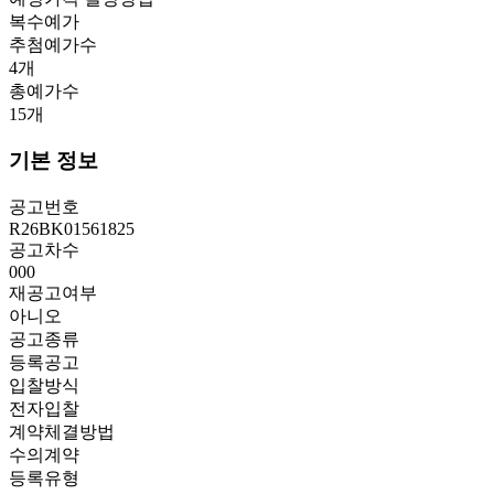
복수예가
추첨예가수
4
개
총예가수
15
개
기본 정보
공고번호
R26BK01561825
공고차수
000
재공고여부
아니오
공고종류
등록공고
입찰방식
전자입찰
계약체결방법
수의계약
등록유형