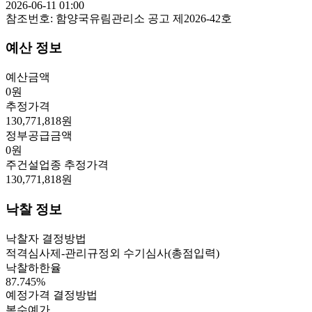
2026-06-11 01:00
참조번호:
함양국유림관리소 공고 제2026-42호
예산 정보
예산금액
0
원
추정가격
130,771,818
원
정부공급금액
0
원
주건설업종 추정가격
130,771,818
원
낙찰 정보
낙찰자 결정방법
적격심사제-관리규정외 수기심사(총점입력)
낙찰하한율
87.745
%
예정가격 결정방법
복수예가