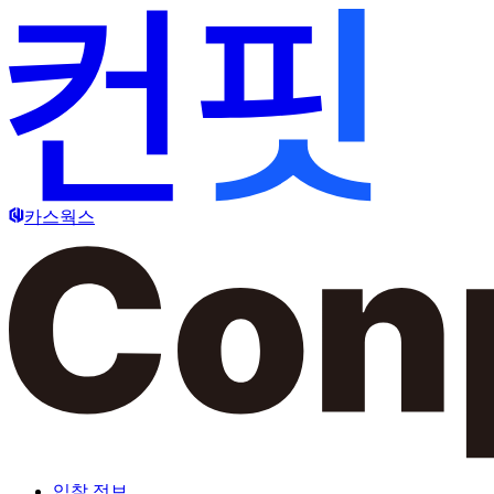
카스웍스
입찰 정보