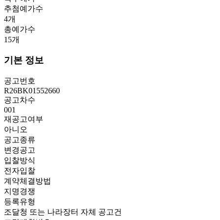
추첨예가수
4
개
총예가수
15
개
기본 정보
공고번호
R26BK01552660
공고차수
001
재공고여부
아니오
공고종류
변경공고
입찰방식
전자입찰
계약체결방법
지명경쟁
등록유형
조달청 또는 나라장터 자체 공고건