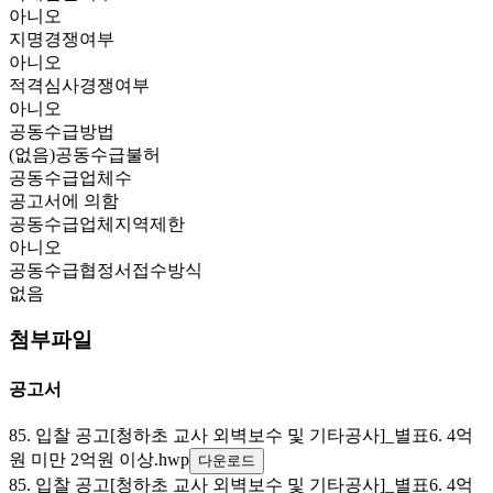
아니오
지명경쟁여부
아니오
적격심사경쟁여부
아니오
공동수급방법
(없음)공동수급불허
공동수급업체수
공고서에 의함
공동수급업체지역제한
아니오
공동수급협정서접수방식
없음
첨부파일
공고서
85. 입찰 공고[청하초 교사 외벽보수 및 기타공사]_별표6. 4억
원 미만 2억원 이상.hwp
다운로드
85. 입찰 공고[청하초 교사 외벽보수 및 기타공사]_별표6. 4억