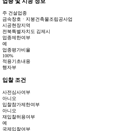
업종 및 시공 정보
주 건설업종
금속창호ㆍ지붕건축물조립공사업
시공현장지역
전북특별자치도 김제시
업종제한여부
예
업종평가비율
100
%
적용기초내용
행자부
입찰 조건
사전심사여부
아니오
입찰참가제한여부
아니오
재입찰허용여부
예
국제입찰여부