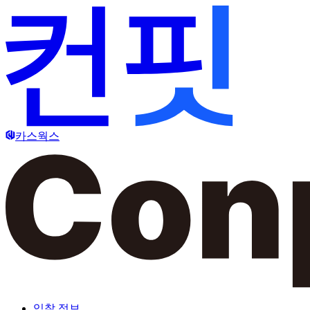
카스웍스
입찰 정보