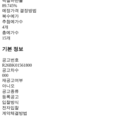
낙찰하한율
89.745
%
예정가격 결정방법
복수예가
추첨예가수
4
개
총예가수
15
개
기본 정보
공고번호
R26BK01561800
공고차수
000
재공고여부
아니오
공고종류
등록공고
입찰방식
전자입찰
계약체결방법