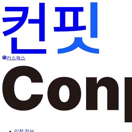
카스웍스
입찰 정보