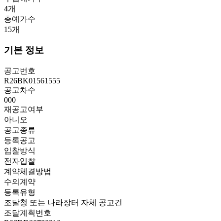
4
개
총예가수
15
개
기본 정보
공고번호
R26BK01561555
공고차수
000
재공고여부
아니오
공고종류
등록공고
입찰방식
전자입찰
계약체결방법
수의계약
등록유형
조달청 또는 나라장터 자체 공고건
조달계획번호