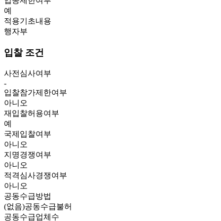
업종제한여부
예
적용기초내용
행자부
입찰 조건
사전심사여부
-
입찰참가제한여부
아니오
재입찰허용여부
예
국제입찰여부
아니오
지명경쟁여부
아니오
적격심사경쟁여부
아니오
공동수급방법
(없음)공동수급불허
공동수급업체수