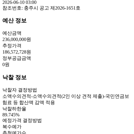
2026-06-10 03:00
참조번호:
충주시 공고 제2026-1651호
예산 정보
예산금액
236,000,000
원
추정가격
186,572,728
원
정부공급금액
0
원
낙찰 정보
낙찰자 결정방법
소액수의견적-소액수의견적(2인 이상 견적 제출)-국민연금보
험료 등 합산액 감액 적용
낙찰하한율
89.745
%
예정가격 결정방법
복수예가
추첨예가수