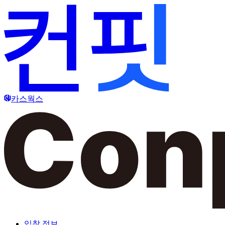
카스웍스
입찰 정보