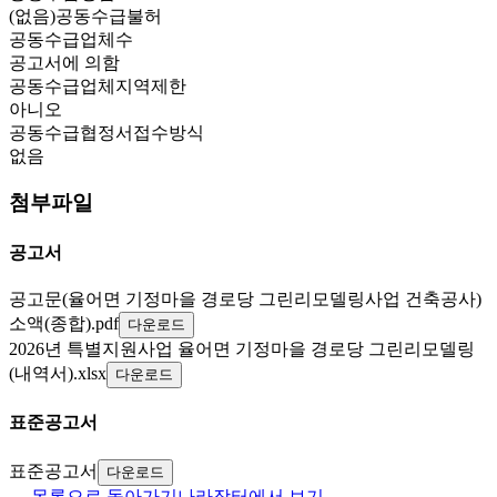
(없음)공동수급불허
공동수급업체수
공고서에 의함
공동수급업체지역제한
아니오
공동수급협정서접수방식
없음
첨부파일
공고서
공고문(율어면 기정마을 경로당 그린리모델링사업 건축공사)
소액(종합).pdf
다운로드
2026년 특별지원사업 율어면 기정마을 경로당 그린리모델링
(내역서).xlsx
다운로드
표준공고서
표준공고서
다운로드
← 목록으로 돌아가기
나라장터에서 보기 →