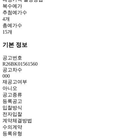
복수예가
추첨예가수
4
개
총예가수
15
개
기본 정보
공고번호
R26BK01561560
공고차수
000
재공고여부
아니오
공고종류
등록공고
입찰방식
전자입찰
계약체결방법
수의계약
등록유형