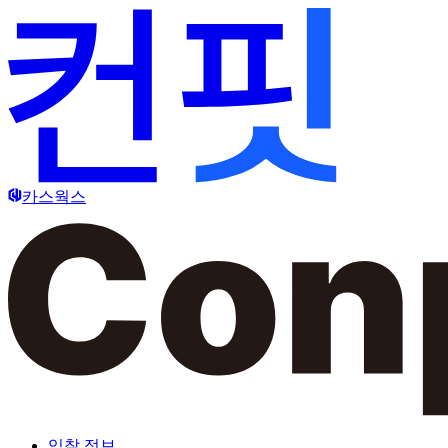
카스웍스
입찰 정보