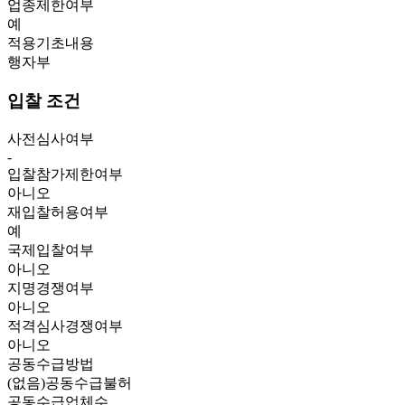
업종제한여부
예
적용기초내용
행자부
입찰 조건
사전심사여부
-
입찰참가제한여부
아니오
재입찰허용여부
예
국제입찰여부
아니오
지명경쟁여부
아니오
적격심사경쟁여부
아니오
공동수급방법
(없음)공동수급불허
공동수급업체수