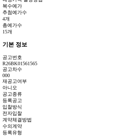
복수예가
추첨예가수
4
개
총예가수
15
개
기본 정보
공고번호
R26BK01561565
공고차수
000
재공고여부
아니오
공고종류
등록공고
입찰방식
전자입찰
계약체결방법
수의계약
등록유형