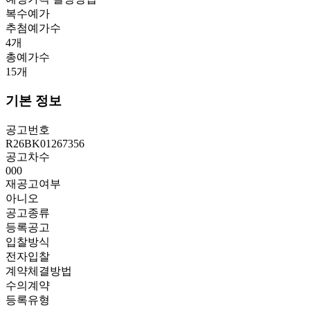
복수예가
추첨예가수
4
개
총예가수
15
개
기본 정보
공고번호
R26BK01267356
공고차수
000
재공고여부
아니오
공고종류
등록공고
입찰방식
전자입찰
계약체결방법
수의계약
등록유형