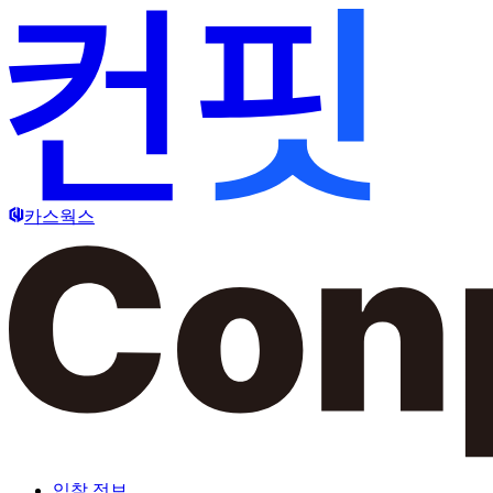
카스웍스
입찰 정보