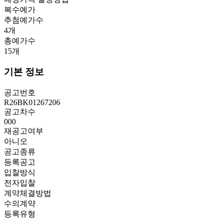
복수예가
추첨예가수
4
개
총예가수
15
개
기본 정보
공고번호
R26BK01267206
공고차수
000
재공고여부
아니오
공고종류
등록공고
입찰방식
전자입찰
계약체결방법
수의계약
등록유형