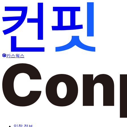
카스웍스
입찰 정보