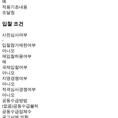
예
적용기초내용
조달청
입찰 조건
사전심사여부
-
입찰참가제한여부
아니오
재입찰허용여부
예
국제입찰여부
아니오
지명경쟁여부
아니오
적격심사경쟁여부
아니오
공동수급방법
(없음)공동수급불허
공동수급업체수
공고서에 의함