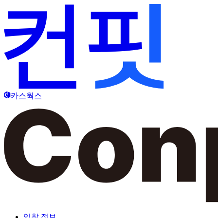
카스웍스
입찰 정보