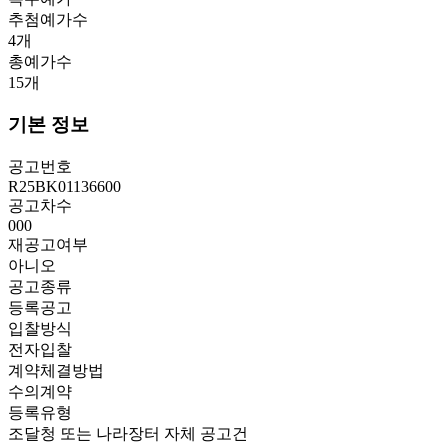
추첨예가수
4
개
총예가수
15
개
기본 정보
공고번호
R25BK01136600
공고차수
000
재공고여부
아니오
공고종류
등록공고
입찰방식
전자입찰
계약체결방법
수의계약
등록유형
조달청 또는 나라장터 자체 공고건