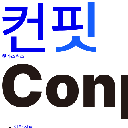
카스웍스
입찰 정보