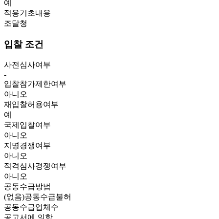
예
적용기초내용
조달청
입찰 조건
사전심사여부
-
입찰참가제한여부
아니오
재입찰허용여부
예
국제입찰여부
아니오
지명경쟁여부
아니오
적격심사경쟁여부
아니오
공동수급방법
(없음)공동수급불허
공동수급업체수
공고서에 의함