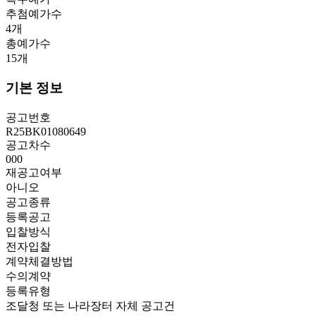
추첨예가수
4
개
총예가수
15
개
기본 정보
공고번호
R25BK01080649
공고차수
000
재공고여부
아니오
공고종류
등록공고
입찰방식
전자입찰
계약체결방법
수의계약
등록유형
조달청 또는 나라장터 자체 공고건