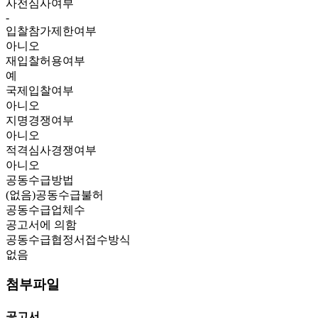
사전심사여부
-
입찰참가제한여부
아니오
재입찰허용여부
예
국제입찰여부
아니오
지명경쟁여부
아니오
적격심사경쟁여부
아니오
공동수급방법
(없음)공동수급불허
공동수급업체수
공고서에 의함
공동수급협정서접수방식
없음
첨부파일
공고서