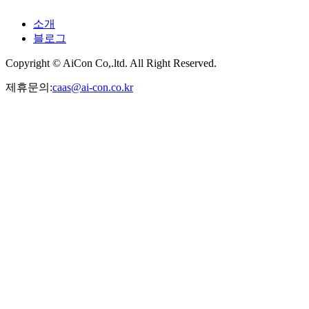
소개
블로그
Copyright © AiCon Co,.ltd. All Right Reserved.
제휴문의:
caas@ai-con.co.kr