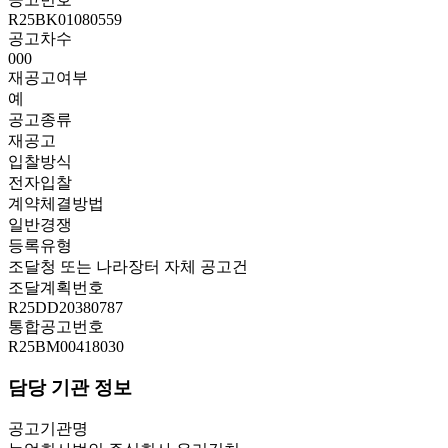
R25BK01080559
공고차수
000
재공고여부
예
공고종류
재공고
입찰방식
전자입찰
계약체결방법
일반경쟁
등록유형
조달청 또는 나라장터 자체 공고건
조달계획번호
R25DD20380787
통합공고번호
R25BM00418030
담당 기관 정보
공고기관명