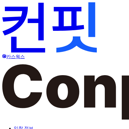
카스웍스
입찰 정보